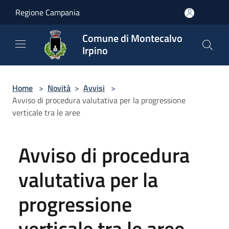
Salta al contenuto principale
Regione Campania
Comune di Montecalvo
Irpino
Home
>
Novità
>
Avvisi
>
Avviso di procedura valutativa per la progressione
verticale tra le aree
Avviso di procedura
valutativa per la
progressione
verticale tra le aree