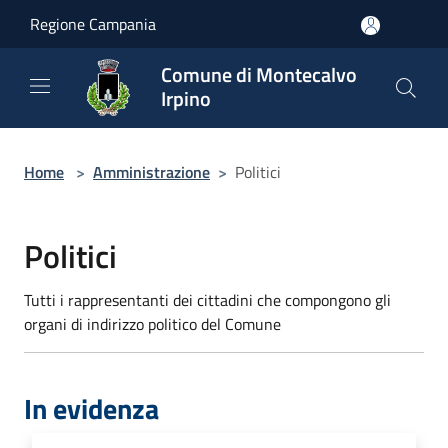
Salta al contenuto principale
Regione Campania
Comune di Montecalvo
Irpino
Home
>
Amministrazione
>
Politici
Politici
Tutti i rappresentanti dei cittadini che compongono gli
organi di indirizzo politico del Comune
In evidenza