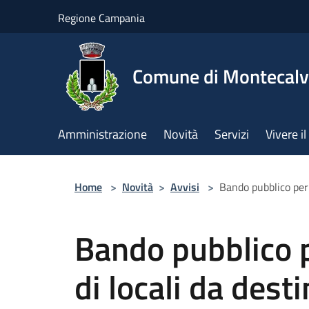
Salta al contenuto principale
Regione Campania
Comune di Montecalv
Amministrazione
Novità
Servizi
Vivere 
Home
>
Novità
>
Avvisi
>
Bando pubblico per 
Bando pubblico p
di locali da desti