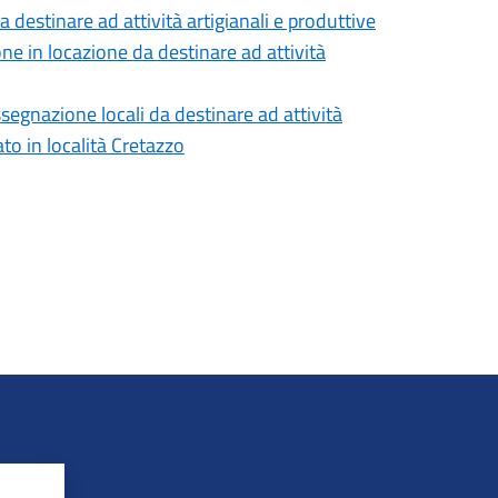
 destinare ad attività artigianali e produttive
e in locazione da destinare ad attività
segnazione locali da destinare ad attività
ato in località Cretazzo