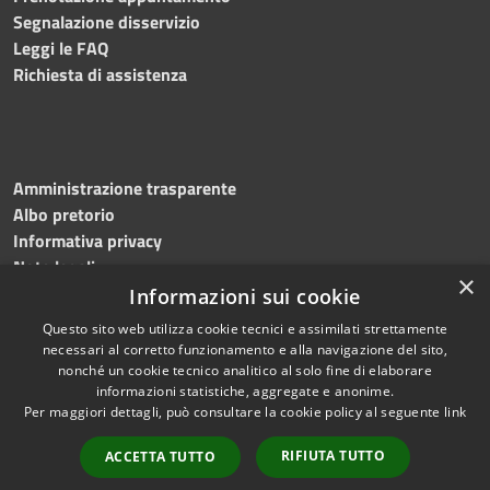
Segnalazione disservizio
Leggi le FAQ
Richiesta di assistenza
Amministrazione trasparente
Albo pretorio
Informativa privacy
Note legali
×
Dichiarazione di accessibilità
Informazioni sui cookie
Questo sito web utilizza cookie tecnici e assimilati strettamente
necessari al corretto funzionamento e alla navigazione del sito,
nonché un cookie tecnico analitico al solo fine di elaborare
informazioni statistiche, aggregate e anonime.
RSS
Copyright © 2024 •
Per maggiori dettagli, può consultare la cookie policy al seguente
link
Accessibilità
Comune di Montecalvo
Privacy
Irpino • Powered by
RIFIUTA TUTTO
ACCETTA TUTTO
Cookie
Municipium
•
Redazione