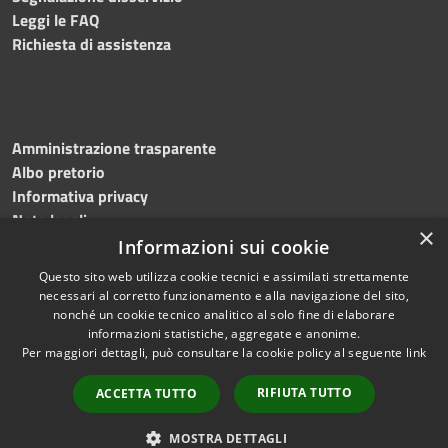
Leggi le FAQ
Richiesta di assistenza
Amministrazione trasparente
Albo pretorio
Informativa privacy
Note legali
×
Dichiarazione di accessibilità
Informazioni sui cookie
Questo sito web utilizza cookie tecnici e assimilati strettamente
necessari al corretto funzionamento e alla navigazione del sito,
nonché un cookie tecnico analitico al solo fine di elaborare
informazioni statistiche, aggregate e anonime.
RSS
Copyright © 2024 •
Per maggiori dettagli, può consultare la cookie policy al seguente
link
Accessibilità
Comune di Montecalvo
Privacy
Irpino • Powered by
RIFIUTA TUTTO
ACCETTA TUTTO
Cookie
Municipium
•
Redazione
Mappa del sito
MOSTRA DETTAGLI