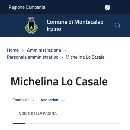
Salta al contenuto principale
Regione Campania
Comune di Montecalvo
Irpino
Home
>
Amministrazione
>
Personale amministrativo
>
Michelina Lo Casale
Michelina Lo Casale
Condividi
Vedi azioni
INDICE DELLA PAGINA