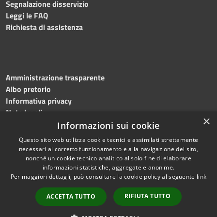
Segnalazione disservizio
Leggi le FAQ
Richiesta di assistenza
Amministrazione trasparente
Albo pretorio
Informativa privacy
Note legali
×
Dichiarazione di accessibilità
Informazioni sui cookie
Questo sito web utilizza cookie tecnici e assimilati strettamente
necessari al corretto funzionamento e alla navigazione del sito,
nonché un cookie tecnico analitico al solo fine di elaborare
informazioni statistiche, aggregate e anonime.
RSS
Copyright © 2024 •
Per maggiori dettagli, può consultare la cookie policy al seguente
link
Accessibilità
Comune di Montecalvo
Privacy
Irpino • Powered by
RIFIUTA TUTTO
ACCETTA TUTTO
Cookie
Municipium
•
Redazione
Mappa del sito