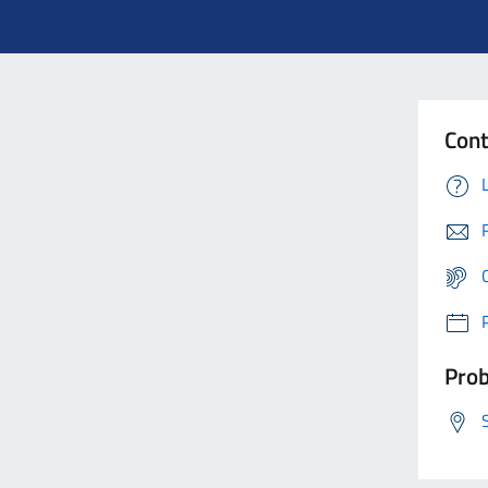
Cont
Prob