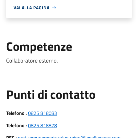
VAI ALLA PAGINA
Competenze
Collaboratore esterno.
Punti di contatto
Telefono
:
0825 818083
Telefono
:
0825 818878
PEC
:
prot.comunemontecalvoirpino@legalkosmos.com