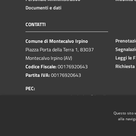
Documenti e dati
CONTATTI
Prenotaz
Comune di Montecalvo Irpino
Segnalazi
Piazza Porta della Terra 1, 83037
Leggi le 
Montecalvo Irpino (AV)
Richiesta
Codice Fiscale:
00176920643
Partita IVA:
00176920643
PEC:
prot.comunemontecalvoirpino@legalkosmos.com
Centralino Unico:
0825 818083
Questo sito 
alla navig