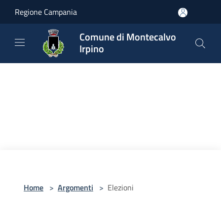
Salta al contenuto principale
Regione Campania
Comune di Montecalvo
Irpino
Home
>
Argomenti
>
Elezioni