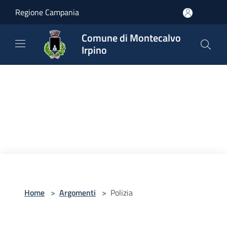
Salta al contenuto principale
Regione Campania
Comune di Montecalvo
Irpino
Home
>
Argomenti
>
Polizia