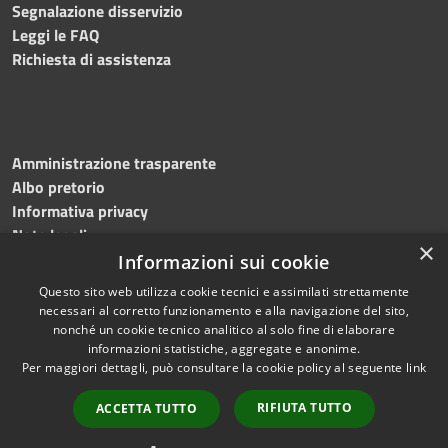
Segnalazione disservizio
Leggi le FAQ
Richiesta di assistenza
Amministrazione trasparente
Albo pretorio
Informativa privacy
Note legali
×
Dichiarazione di accessibilità
Informazioni sui cookie
Questo sito web utilizza cookie tecnici e assimilati strettamente
necessari al corretto funzionamento e alla navigazione del sito,
nonché un cookie tecnico analitico al solo fine di elaborare
informazioni statistiche, aggregate e anonime.
RSS
Copyright © 2024 •
Per maggiori dettagli, può consultare la cookie policy al seguente
link
Accessibilità
Comune di Montecalvo
Privacy
Irpino • Powered by
RIFIUTA TUTTO
ACCETTA TUTTO
Cookie
Municipium
•
Redazione