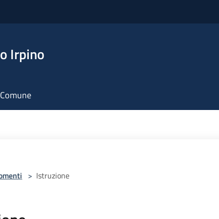
o Irpino
il Comune
omenti
>
Istruzione