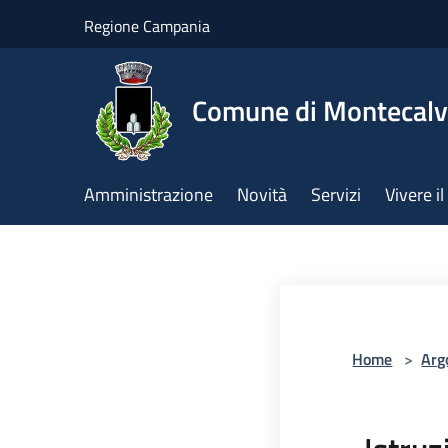
Salta al contenuto principale
Regione Campania
Comune di Montecalv
Amministrazione
Novità
Servizi
Vivere 
Home
>
Arg