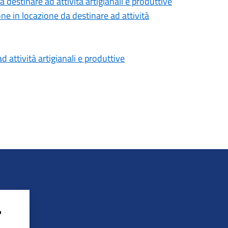
 destinare ad attività artigianali e produttive
e in locazione da destinare ad attività
 attività artigianali e produttive
?