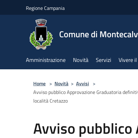
Salta al contenuto principale
Regione Campania
Comune di Montecalv
Amministrazione
Novità
Servizi
Vivere 
Home
>
Novità
>
Avvisi
>
Avviso pubblico Approvazione Graduatoria definitiva
località Cretazzo
Avviso pubblico