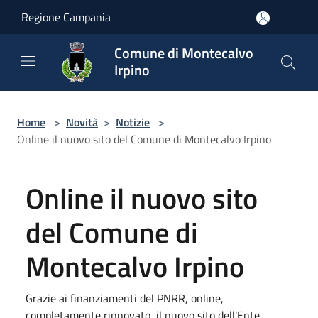
Salta al contenuto principale
Regione Campania
Comune di Montecalvo
Irpino
Home
>
Novità
>
Notizie
>
Online il nuovo sito del Comune di Montecalvo Irpino
Online il nuovo sito
del Comune di
Montecalvo Irpino
Grazie ai finanziamenti del PNRR, online,
completamente rinnovato, il nuovo sito dell'Ente.