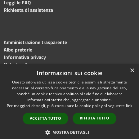
Leggi le FAQ
Richiesta di assistenza
Amministrazione trasparente
Albo pretorio
Informativa privacy
Note legali
×
Dichiarazione di accessibilità
Informazioni sui cookie
Questo sito web utilizza cookie tecnici e assimilati strettamente
necessari al corretto funzionamento e alla navigazione del sito,
nonché un cookie tecnico analitico al solo fine di elaborare
informazioni statistiche, aggregate e anonime.
RSS
Copyright © 2024 •
Per maggiori dettagli, può consultare la cookie policy al seguente
link
Accessibilità
Comune di Montecalvo
Privacy
Irpino • Powered by
RIFIUTA TUTTO
ACCETTA TUTTO
Cookie
Municipium
•
Redazione
Mappa del sito
MOSTRA DETTAGLI