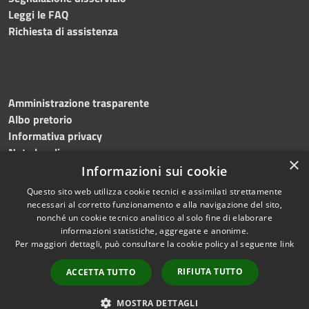
Leggi le FAQ
Richiesta di assistenza
Amministrazione trasparente
Albo pretorio
Informativa privacy
Note legali
×
Dichiarazione di accessibilità
Informazioni sui cookie
Questo sito web utilizza cookie tecnici e assimilati strettamente
necessari al corretto funzionamento e alla navigazione del sito,
nonché un cookie tecnico analitico al solo fine di elaborare
informazioni statistiche, aggregate e anonime.
RSS
Copyright © 2024 •
Per maggiori dettagli, può consultare la cookie policy al seguente
link
Accessibilità
Comune di Montecalvo
Privacy
Irpino • Powered by
RIFIUTA TUTTO
ACCETTA TUTTO
Cookie
Municipium
•
Redazione
Mappa del sito
MOSTRA DETTAGLI