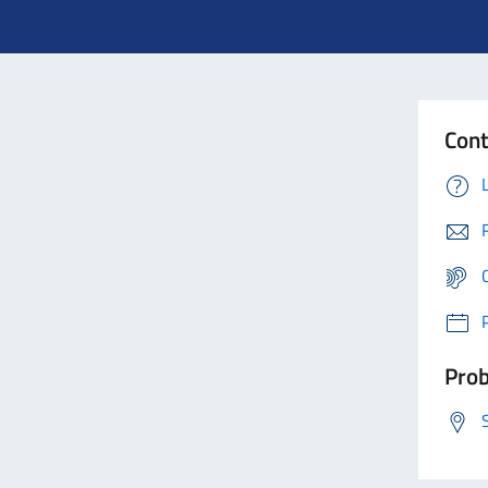
Cont
Prob