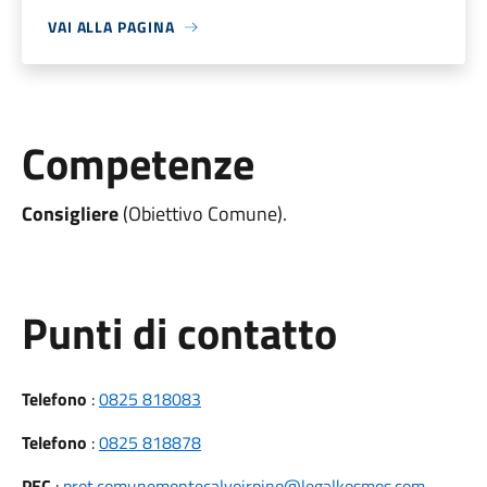
VAI ALLA PAGINA
Competenze
Consigliere
(Obiettivo Comune).
Punti di contatto
Telefono
:
0825 818083
Telefono
:
0825 818878
PEC
:
prot.comunemontecalvoirpino@legalkosmos.com