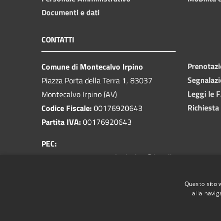
Documenti e dati
CONTATTI
Prenotaz
Comune di Montecalvo Irpino
Segnalazi
Piazza Porta della Terra 1, 83037
Leggi le 
Montecalvo Irpino (AV)
Richiesta
Codice Fiscale:
00176920643
Partita IVA:
00176920643
PEC:
prot.comunemontecalvoirpino@legalkosmos.com
Centralino Unico:
0825 818083
Questo sito 
alla navig