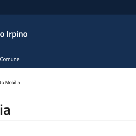
o Irpino
il Comune
to Mobilia
ia