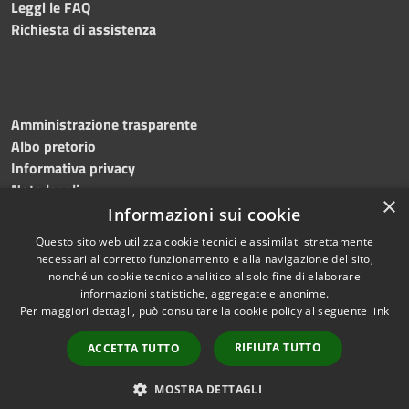
Leggi le FAQ
Richiesta di assistenza
Amministrazione trasparente
Albo pretorio
Informativa privacy
Note legali
×
Dichiarazione di accessibilità
Informazioni sui cookie
Questo sito web utilizza cookie tecnici e assimilati strettamente
necessari al corretto funzionamento e alla navigazione del sito,
nonché un cookie tecnico analitico al solo fine di elaborare
informazioni statistiche, aggregate e anonime.
RSS
Copyright © 2024 •
Per maggiori dettagli, può consultare la cookie policy al seguente
link
Accessibilità
Comune di Montecalvo
Privacy
Irpino • Powered by
RIFIUTA TUTTO
ACCETTA TUTTO
Cookie
Municipium
•
Redazione
Mappa del sito
MOSTRA DETTAGLI