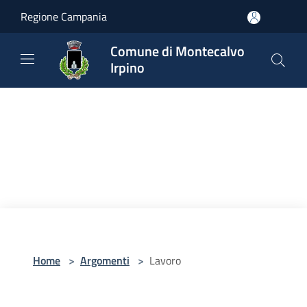
Salta al contenuto principale
Regione Campania
Comune di Montecalvo
Irpino
Home
>
Argomenti
>
Lavoro