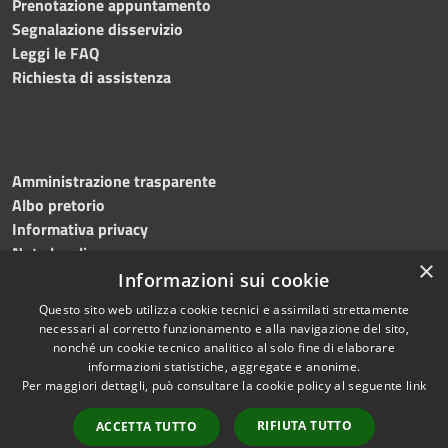
Prenotazione appuntamento
Segnalazione disservizio
Leggi le FAQ
Richiesta di assistenza
Amministrazione trasparente
Albo pretorio
Informativa privacy
Note legali
×
Dichiarazione di accessibilità
Informazioni sui cookie
Questo sito web utilizza cookie tecnici e assimilati strettamente
necessari al corretto funzionamento e alla navigazione del sito,
nonché un cookie tecnico analitico al solo fine di elaborare
informazioni statistiche, aggregate e anonime.
RSS
Copyright © 2024 •
Per maggiori dettagli, può consultare la cookie policy al seguente
link
Accessibilità
Comune di Montecalvo
Privacy
Irpino • Powered by
RIFIUTA TUTTO
ACCETTA TUTTO
Cookie
Municipium
•
Redazione