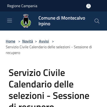
Salta al contenuto principale
Regione Campania
Comune di Montecalvo
Irpino
Home
>
Novità
>
Avvisi
>
Servizio Civile Calendario delle selezioni - Sessione di
recupero
Servizio Civile
Calendario delle
selezioni - Sessione
di recupero