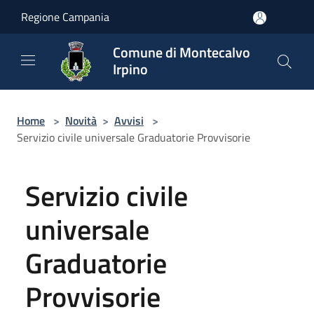
Salta al contenuto principale
Regione Campania
Comune di Montecalvo
Irpino
Home
>
Novità
>
Avvisi
>
Servizio civile universale Graduatorie Provvisorie
Servizio civile
universale
Graduatorie
Provvisorie